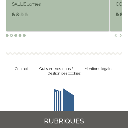
SALLIS James
COOV
Contact
Qui sommes-nous ?
Mentions légales
Gestion des cookies
RUBRIQUES
Revue en ligne de l'Union Nationale Culture et Bibliothèques Pour Tous