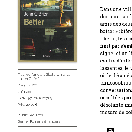
Dans une vill
donnant sur l
amis des deux
baiser » ; biè
liberté, les c
finit par s’em
signe ici un l
centre d’inté
lassantes, le
où le décor é
Trad. de l'anglais (États-Unis)
par
Julien Guérif
philosophiques
Rivages
, 2014
conversations
236 pages
occultées par
ISBN : 9782743626723
désolante ima
Prix : 20,00 €
mesure de cel
Public :
Adultes
Genre :
Romans étrangers