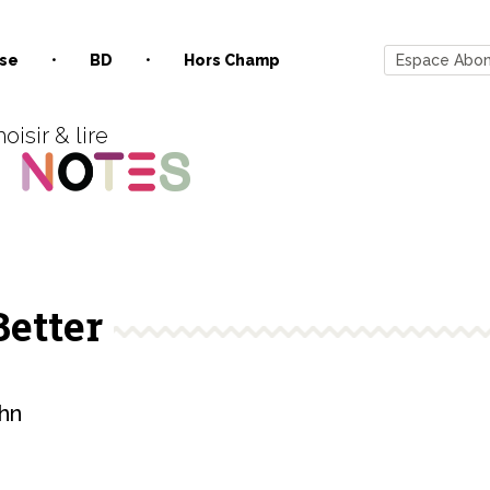
se
BD
Hors Champ
Espace Abo
oisir & lire
Better
hn