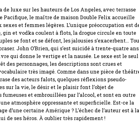
a de luxe sur les hauteurs de Los Angeles, avec terrasse
e Pacifique, le maître de maison Double Felix accueille
 sexes et femmes légères. L’unique préoccupation est de
re, gin et vodka coulent à flots, la drogue circule en toute
ouples se font et se défont, les jalousies s’exacerbent… To
braser. John O’Brien, qui s’est suicidé à trente-quatre ans
ivre qui donne le vertige et la nausée. Le sexe est le seul
rêt des personnages, les descriptions sont crues et
 vocabulaire très imagé. Comme dans une pièce de théâtr
crase des acteurs falots, quelques réflexions pseudo-
 sur la vie, le désir et le plaisir font l’objet de
 fumeuses et embrouillées par l’alcool, et sont en outre
 une atmosphère oppressante et superficielle. Est-ce la
ge d’une certaine Amérique ? L’échec de l’auteur est à l
ui de ses héros. À oublier très rapidement !