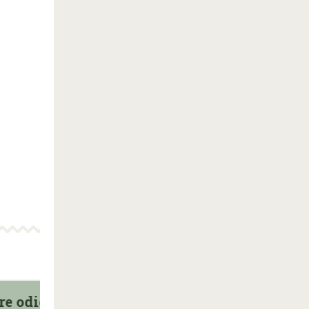
gre odieux
La mouf