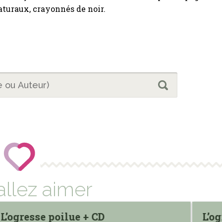
aturaux, crayonnés de noir.
allez aimer
L’ogresse poilue + CD
L’o