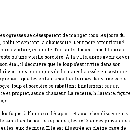
tes ogresses se désespèrent de manger tous les jours du
, poilu et sentant la chaussette. Leur père attentionné
ns sa voiture, en quête d’enfants dodus. Chou blanc au
 reste qu’une vieille sorcière. À la ville, après avoir dévor
son étal, il découvre que le loup s’est invité dans son
i lui vaut des remarques de la maréchaussée en costume
mprenant que les enfants sont enfermés dans une école
 ogre, loup et sorcière se rabattent finalement sur un
e et propret, sauce chasseur. La recette, hilarante, figur
page.
e loufoque, à l’humour décapant et aux rebondissements
le sans hésitation les époques, les références prosaïques
, et les jeux de mots. Elle est illustrée en pleine page de