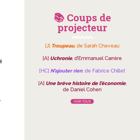
📚 Coups de
projecteur
[J]
Troupeau
, de Sarah Cheveau
[A]
Uchronie
, d’Emmanuel Carrère
é
[HC]
N’ajouter rien
, de Fabrice Chillet
[A]
Une brève histoire de l’économie
,
de Daniel Cohen
e
VOIR TOUS