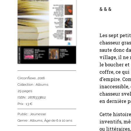
& & &
Les sept peti
chasseur gras
saute donc da
village, il ne
le boucher et 
coffre, ce qu
d’empire. Co
Circonflexe
, 2006
Collection :
Albums
inaccessible,
29 pages
chasseur svelt
ISBN : 2878333802
en dernière 
Prix : 13 €
Cette histoir
Public :
Jeunesse
inventifs, mê
Genre :
Albums
,
Âge de 6 à 10 ans
ou littéraires