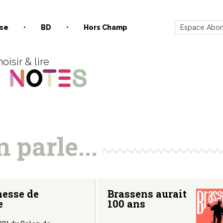
se
BD
Hors Champ
Espace Abo
oisir & lire
 parle...
nesse de
Brassens aurait
e
100 ans