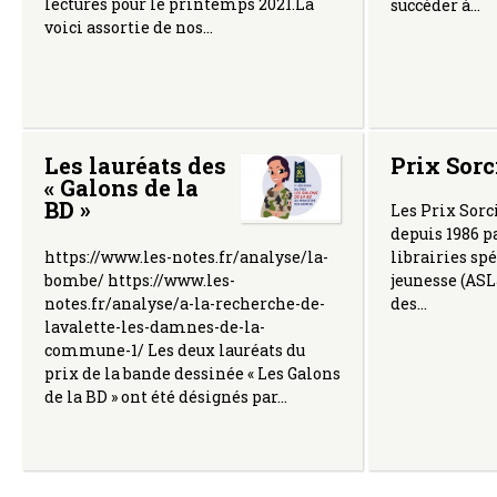
lectures pour le printemps 2021.La
succéder à…
voici assortie de nos…
Les lauréats des
Prix Sorc
« Galons de la
BD »
Les Prix Sorc
depuis 1986 p
https://www.les-notes.fr/analyse/la-
librairies spé
bombe/ https://www.les-
jeunesse (ASLJ
notes.fr/analyse/a-la-recherche-de-
des…
lavalette-les-damnes-de-la-
commune-1/ Les deux lauréats du
prix de la bande dessinée « Les Galons
de la BD » ont été désignés par…