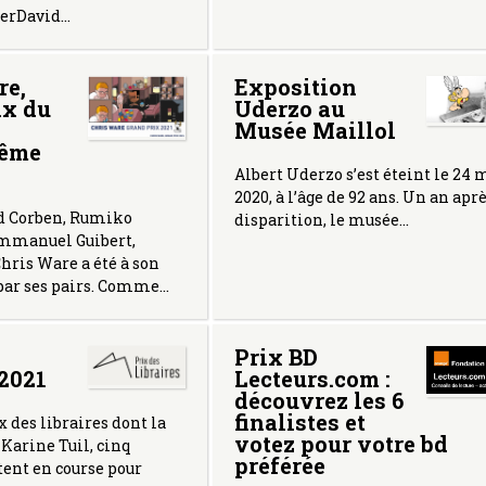
vierDavid…
re,
Exposition
ix du
Uderzo au
Musée Maillol
lême
Albert Uderzo s’est éteint le 24 
2020, à l’âge de 92 ans. Un an aprè
d Corben, Rumiko
disparition, le musée…
mmanuel Guibert,
hris Ware a été à son
 par ses pairs. Comme…
Prix BD
 2021
Lecteurs.com :
découvrez les 6
finalistes et
x des libraires dont la
votez pour votre bd
Karine Tuil, cinq
préférée
stent en course pour