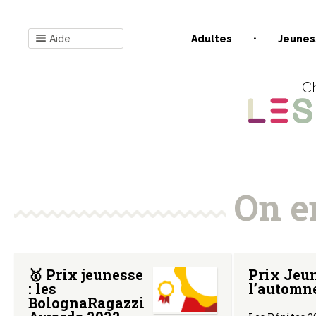
Aide
Adultes
Jeunes
Ch
On en
🥇 Prix jeunesse
Prix Jeu
: les
l’automn
BolognaRagazzi