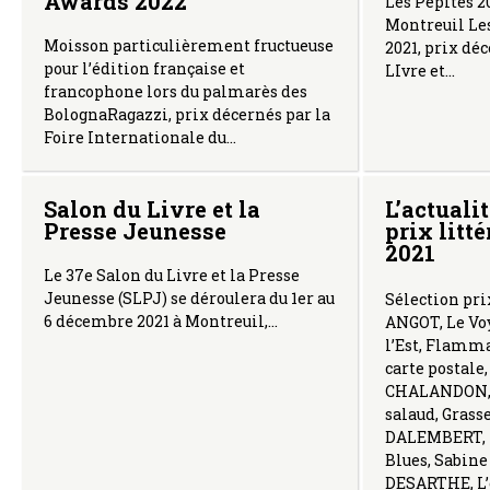
Awards 2022
Les Pépites 2
Montreuil Les
Moisson particulièrement fructueuse
2021, prix dé
pour l’édition française et
LIvre et…
francophone lors du palmarès des
BolognaRagazzi, prix décernés par la
Foire Internationale du…
Salon du Livre et la
L’actuali
Presse Jeunesse
prix litté
2021
Le 37e Salon du Livre et la Presse
Jeunesse (SLPJ) se déroulera du 1er au
Sélection pri
6 décembre 2021 à Montreuil,…
ANGOT, Le Vo
l’Est, Flamm
carte postale,
CHALANDON, 
salaud, Grass
DALEMBERT,
Blues, Sabin
DESARTHE, L’