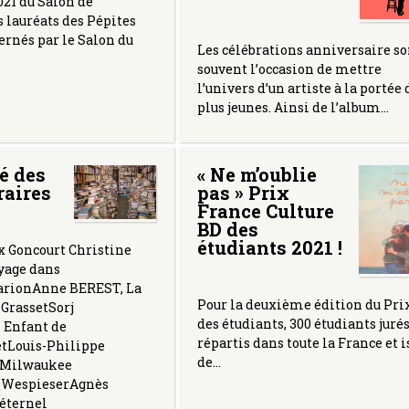
021 du Salon de
 lauréats des Pépites
cernés par le Salon du
Les célébrations anniversaire so
souvent l’occasion de mettre
l’univers d’un artiste à la portée 
plus jeunes. Ainsi de l’album…
té des
« Ne m’oublie
raires
pas » Prix
France Culture
BD des
étudiants 2021 !
x Goncourt Christine
yage dans
arionAnne BEREST, La
Pour la deuxième édition du Pri
 GrassetSorj
des étudiants, 300 étudiants juré
Enfant de
répartis dans toute la France et i
etLouis-Philippe
de…
 Milwaukee
e WespieserAgnès
éternel