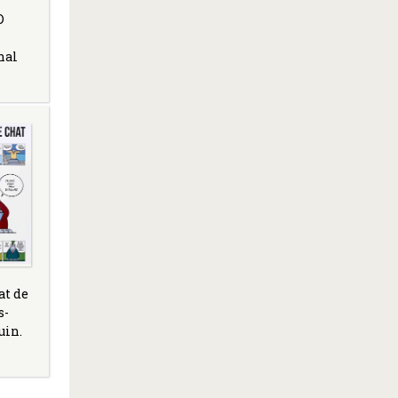
D
nal
at de
s-
uin.