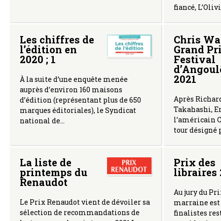
fiancé, L’Oli
Les chiffres de
Chris Wa
l’édition en
Grand Pr
2020 ; 1
Festival
d’Angou
2021
À la suite d’une enquête menée
auprès d’environ 160 maisons
Après Richar
d’édition (représentant plus de 650
Takahashi, E
marques éditoriales), le Syndicat
l’américain C
national de…
tour désigné
La liste de
Prix des
printemps du
libraires
Renaudot
Au jury du Pri
Le Prix Renaudot vient de dévoiler sa
marraine est 
sélection de recommandations de
finalistes re