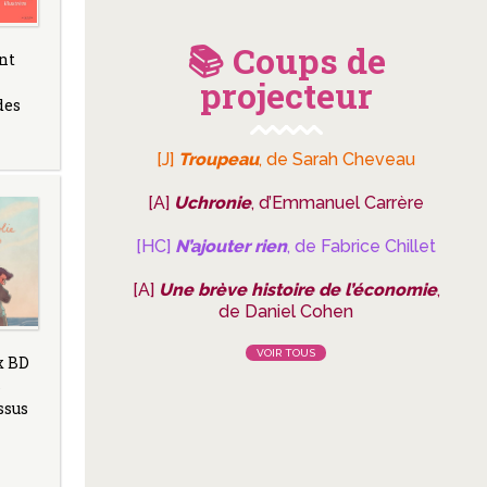
📚 Coups de
nt
projecteur
des
[J]
Troupeau
, de Sarah Cheveau
[A]
Uchronie
, d’Emmanuel Carrère
[HC]
N’ajouter rien
, de Fabrice Chillet
[A]
Une brève histoire de l’économie
,
de Daniel Cohen
VOIR TOUS
x BD
s
ssus