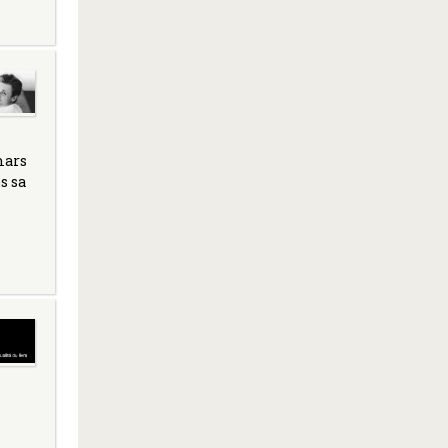
mars
s sa