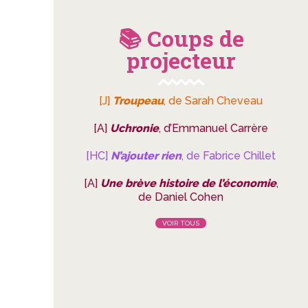
📚 Coups de
projecteur
[J]
Troupeau
, de Sarah Cheveau
[A]
Uchronie
, d’Emmanuel Carrère
[HC]
N’ajouter rien
, de Fabrice Chillet
[A]
Une brève histoire de l’économie
,
de Daniel Cohen
VOIR TOUS