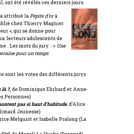
, ont été révélés ces derniers jours.
 a attribué la
Pépite d’or
à
publié chez Thierry Magnier
deur », qui se donne pour
aux lecteurs adolescents de
me . Les mots du jury : «
Une
mporaine pour un temps
ce sont les votes des différents jurys
 là ?
,
de Dominique Ehrhard et Anne-
es Personnes)
 montent pas si haut d’habitude
, d’Alice
llimard Jeunesse)
rice Melquiot et Isabelle Pralong (La
Girl
,
de Magali Le Huche (Dargaud)