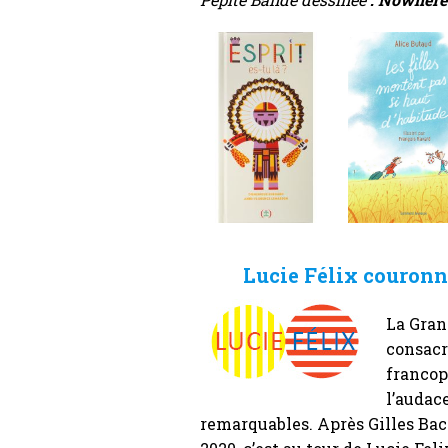
Lucie Félix couronn
La Gran
consacr
francop
l’audac
remarquables. Après Gilles Bac