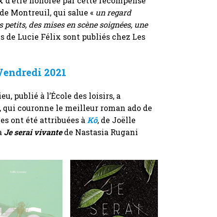
lix d’être honorée par cette récompense
de Montreuil, qui salue «
un regard
 petits, des mises en scène soignées, une
s de Lucie Félix sont publiés chez Les
Vendredi 2021
u, publié à l’École des loisirs, a
, qui couronne le meilleur roman ado de
es ont été attribuées à
Kô
, de Joëlle
 à
Je serai vivante
de Nastasia Rugani