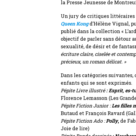
la Presse Jeunesse de Montreuil
Un jury de critiques littéraires
Queen Kong
d’
Hélène Vignal
, 
publié dans la collection « L’ar
objectif de parler sans détour 
sexualité, de désir et de fantas
écriture claire, ciselée et conte
précieux, un roman délicat. »
Dans les catégories suivantes, 
enfants qui se sont exprimés.
Pépite Livre illustré
:
Esprit, es-tu
Florence Lemasson (Les Grand
Pépite Fiction Junior :
Les filles
Butaud et François Ravard (Ga
Pépite Fiction Ado :
Polly
,
de Fab
Joie de lire)
Pépite Bande dessinée
:
Nowhere 