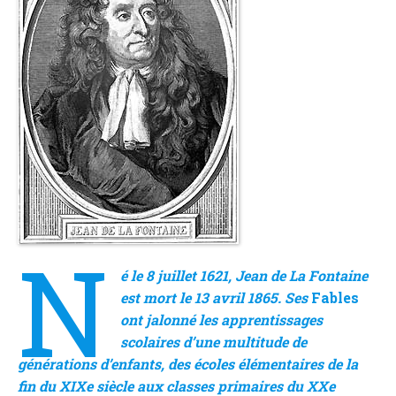
N
é le 8 juillet 1621, Jean de La Fontaine
est mort le 13 avril 1865. Ses
Fables
ont jalonné les apprentissages
scolaires d’une multitude de
générations d’enfants, des écoles élémentaires de la
fin du XIXe siècle aux classes primaires du XXe