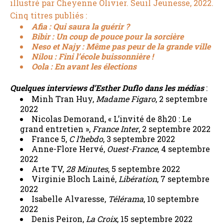
illustré par Cheyenne Olivier. Seuil Jeunesse, 2022.
Cinq titres publiés :
Afia : Qui saura la guérir ?
Bibir : Un coup de pouce pour la sorcière
Neso et Najy : Même pas peur de la grande ville
Nilou : Fini l’école buissonnière !
Oola : En avant les élections
Quelques interviews d’
Esther Duflo
dans les médias
:
Minh Tran Huy,
Madame Figaro
, 2 septembre
2022
Nicolas Demorand, « L’invité de 8h20 : Le
grand entretien »,
France Inter
, 2 septembre 2022
France 5,
C l’hebdo
, 3 septembre 2022
Anne-Flore Hervé,
Ouest-France
, 4 septembre
2022
Arte TV,
28 Minutes
, 5 septembre 2022
Virginie Bloch Lainé,
Libération
, 7 septembre
2022
Isabelle Alvaresse,
Télérama
, 10 septembre
2022
Denis Peiron,
La Croix
, 15 septembre 2022