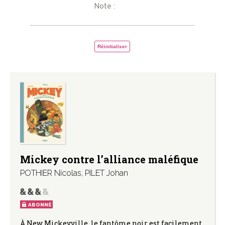
Note :
Réinitialiser
Mickey contre l’alliance maléfique
POTHIER Nicolas
,
PILET Johan
ABONNÉ
À New Mickeyville, le fantôme noir est facilement