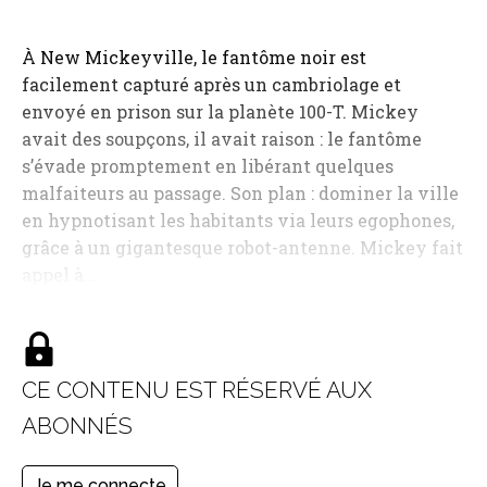
À New Mickeyville, le fantôme noir est
facilement capturé après un cambriolage et
envoyé en prison sur la planète 100-T. Mickey
avait des soupçons, il avait raison : le fantôme
s’évade promptement en libérant quelques
malfaiteurs au passage. Son plan : dominer la ville
en hypnotisant les habitants via leurs egophones,
grâce à un gigantesque robot-antenne. Mickey fait
appel à…
CE CONTENU EST RÉSERVÉ AUX
ABONNÉS
Je me connecte