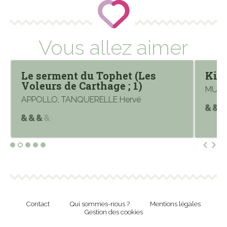
Vous allez aimer
Le serment du Tophet (Les
Kidn
Voleurs de Carthage ; 1)
MUNU
APPOLLO, TANQUERELLE Hervé
Contact
Qui sommes-nous ?
Mentions légales
Gestion des cookies