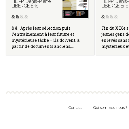
FILIPPI Denis-Pierre
,
FILIPPI Denis-
LIBERGE Éric
LIBERGE Éric
& & Après leur sélection puis
Fin du XIXe s
l’entraînement à leur future et
jeunes gens d
mystérieuse tâche – ils doivent, à
enlevés sans
partir de documents anciens,…
mystérieux ê
Contact
Qui sommes-nous ?