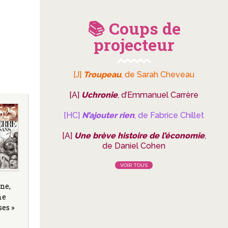
📚 Coups de
projecteur
[J]
Troupeau
, de Sarah Cheveau
[A]
Uchronie
, d’Emmanuel Carrère
[HC]
N’ajouter rien
, de Fabrice Chillet
[A]
Une brève histoire de l’économie
,
de Daniel Cohen
VOIR TOUS
ne,
me
ses »