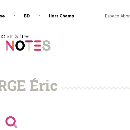
se
BD
Hors Champ
Espace Abo
oisir & lire
RGE Éric