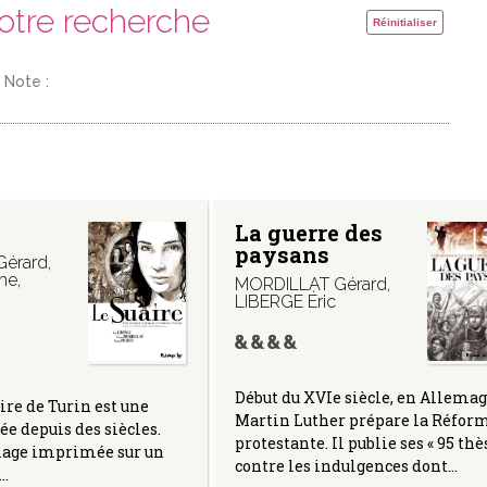
votre recherche
Réinitialiser
Note :
La guerre des
paysans
Gérard
,
me
,
MORDILLAT Gérard
,
LIBERGE Éric
Début du XVIe siècle, en Allemag
ire de Turin est une
Martin Luther prépare la Réfor
ée depuis des siècles.
protestante. Il publie ses « 95 thè
mage imprimée sur un
contre les indulgences dont…
e…