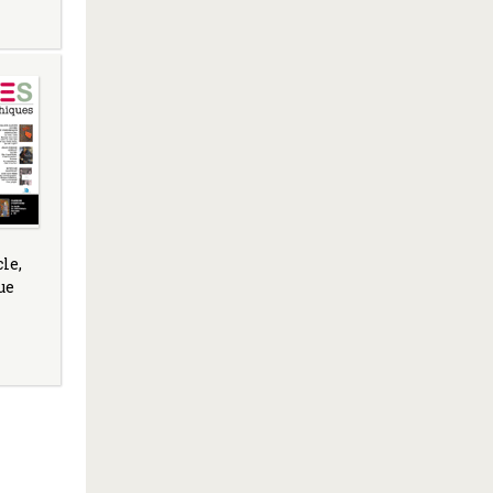
le,
ue