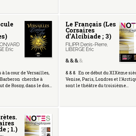
scule
Le Français (Les
Corsaires
es)
d’Alcibiade ; 3)
ONVARD
FILIPPI Denis-Pierre
,
E Éric
LIBERGE Éric
 la cour de Versailles,
& & & En ce début du XIXème sièc
 Barberon cherche à
Venise, Paris, Londres et l’Arctiq
t de Rosny, dans le dos…
sont le théâtre du troisième…
rètes.
aires
e ; 1.)