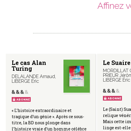
Affinez 
Le cas Alan
Le Suaire
Turing
MORDILLAT 
PRIEUR Jérô
DELALANDE Arnaud
,
LIBERGE Éric
LIBERGE Éric
ABONNÉ
ABONNÉ
Le (Saint) Sua
« L’histoire extraordinaire et
relique vénér
tragique d’un génie ». Après ce sous-
Mais cette i
titre, la BD nous plonge dans
linge est-ell
l’histoire vraie d’un homme célèbre