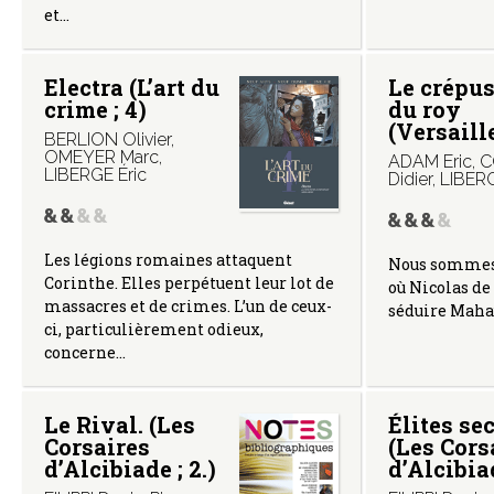
et…
Electra (L’art du
Le crépu
crime ; 4)
du roy
(Versaill
BERLION Olivier
,
OMEYER Marc
,
ADAM Eric
,
C
LIBERGE Éric
Didier
,
LIBERG
Les légions romaines attaquent
Nous sommes à
Corinthe. Elles perpétuent leur lot de
où Nicolas de
massacres et de crimes. L’un de ceux-
séduire Mahau
ci, particulièrement odieux,
concerne…
Le Rival. (Les
Élites sec
Corsaires
(Les Cors
d’Alcibiade ; 2.)
d’Alcibiad