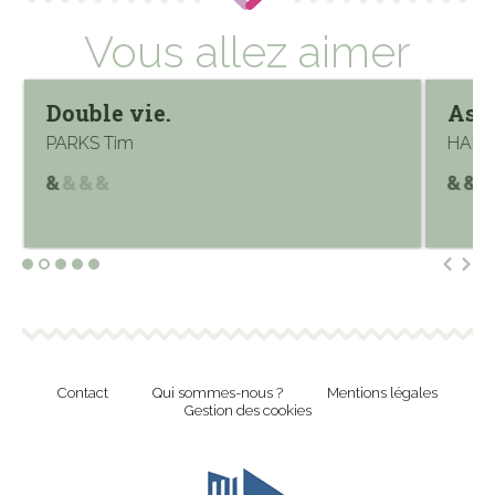
Vous allez aimer
Double vie.
Asy
PARKS Tim
HALLI
Contact
Qui sommes-nous ?
Mentions légales
Gestion des cookies