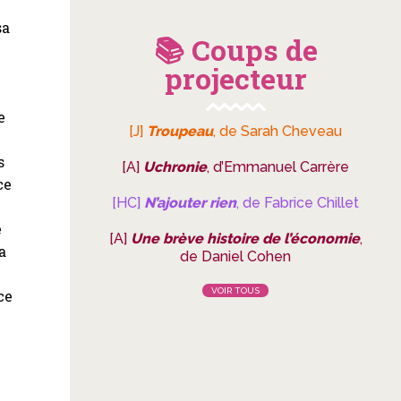
sa
📚 Coups de
projecteur
e
[J]
Troupeau
, de Sarah Cheveau
s
[A]
Uchronie
, d’Emmanuel Carrère
ce
[HC]
N’ajouter rien
, de Fabrice Chillet
e
[A]
Une brève histoire de l’économie
,
a
de Daniel Cohen
VOIR TOUS
ce