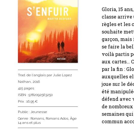
Gloria, 15 an
classe arrive
règles et les 
souhaite mett
garçon, mais i
se faire la b
voilà partis p
aux cartes… 
par la fin : G
Trad. de l'anglais
par Julie Lopez
auxquelles el
Nathan
, 2016
joue sur le d
415 pages
été manipulée
ISBN : 9782092563250
défend avec 
Prix : 16,95 €
de nombreux f
Public :
Jeunesse
semaines qui 
Genre :
Romans
,
Romans Ados
,
Âge
commun accord,
14 ans et plus