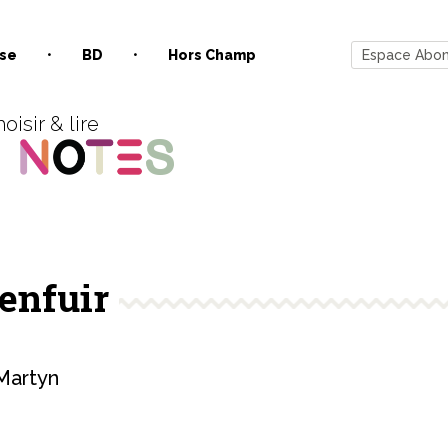
se
BD
Hors Champ
Espace Abo
oisir & lire
’enfuir
artyn