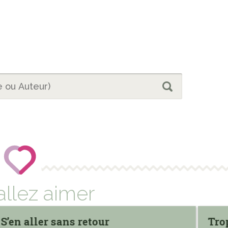
allez aimer
S’en aller sans retour
Tro