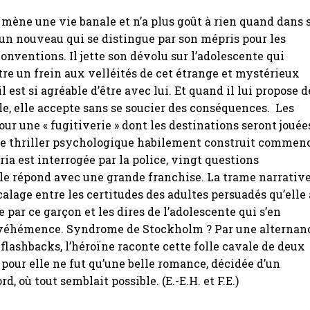
s, mène une vie banale et n’a plus goût à rien quand dans 
 un nouveau qui se distingue par son mépris pour les
conventions. Il jette son dévolu sur l’adolescente qui
re un frein aux velléités de cet étrange et mystérieux
l est si agréable d’être avec lui. Et quand il lui propose d
elle, elle accepte sans se soucier des conséquences. Les
our une « fugitiverie » dont les destinations seront jouée
Ce thriller psychologique habilement construit commen
loria est interrogée par la police, vingt questions
le répond avec une grande franchise. La trame narrativ
écalage entre les certitudes des adultes persuadés qu’elle 
 par ce garçon et les dires de l’adolescente qui s’en
véhémence. Syndrome de Stockholm ? Par une alternan
lashbacks, l’héroïne raconte cette folle cavale de deux
pour elle ne fut qu’une belle romance, décidée d’un
 où tout semblait possible. (E.-E.H. et F.E.)