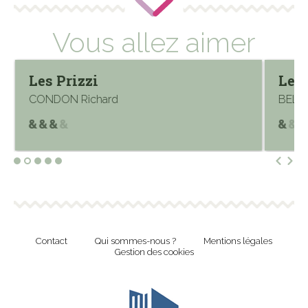
Vous allez aimer
Les Prizzi
Le b
CONDON Richard
BELL
Contact
Qui sommes-nous ?
Mentions légales
Gestion des cookies