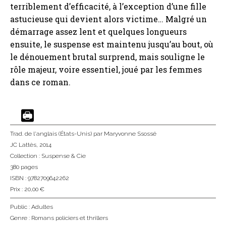
terriblement d’efficacité, à l’exception d’une fille
astucieuse qui devient alors victime… Malgré un
démarrage assez lent et quelques longueurs
ensuite, le suspense est maintenu jusqu’au bout, où
le dénouement brutal surprend, mais souligne le
rôle majeur, voire essentiel, joué par les femmes
dans ce roman.
Trad. de l'anglais (États-Unis)
par Maryvonne Ssossé
JC Lattès
, 2014
Collection :
Suspense & Cie
380 pages
ISBN : 9782709642262
Prix : 20,00 €
Public :
Adultes
Genre :
Romans policiers et thrillers