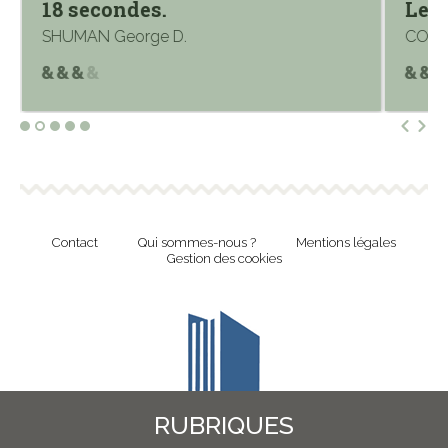
18 secondes.
Le l
SHUMAN George D.
COOP
Contact
Qui sommes-nous ?
Mentions légales
Gestion des cookies
RUBRIQUES
Revue en ligne de l'Union Nationale Culture et Bibliothèques Pour Tous