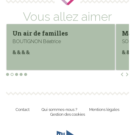
Vous allez aimer
Un air de familles
Mat
BOUTIGNON Béatrice
SORIN
Contact
Qui sommes-nous ?
Mentions légales
Gestion des cookies