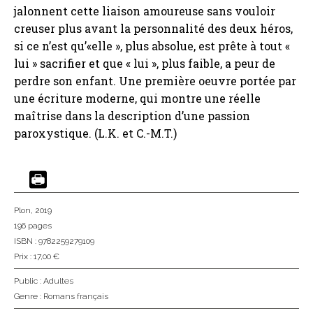
jalonnent cette liaison amoureuse sans vouloir
creuser plus avant la personnalité des deux héros,
si ce n’est qu’«elle », plus absolue, est prête à tout «
lui » sacrifier et que « lui », plus faible, a peur de
perdre son enfant. Une première oeuvre portée par
une écriture moderne, qui montre une réelle
maîtrise dans la description d’une passion
paroxystique. (L.K. et C.-M.T.)
Plon
, 2019
196 pages
ISBN : 9782259279109
Prix : 17,00 €
Public :
Adultes
Genre :
Romans français