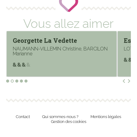
Vous allez aimer
Georgette La Vedette
Est-
NAUMANN-VILLEMIN Christine, BARCILON
LOTH 
Marianne
Contact
Qui sommes-nous ?
Mentions légales
Gestion des cookies