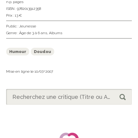
n.p. pages
ISBN : 9782013912358
Prix : 13 €
Public :
Jeunesse
Genre :
Âge de 3 à 6 ans
,
Albums
Humour
Doudou
Mise en ligne le 10/07/2007