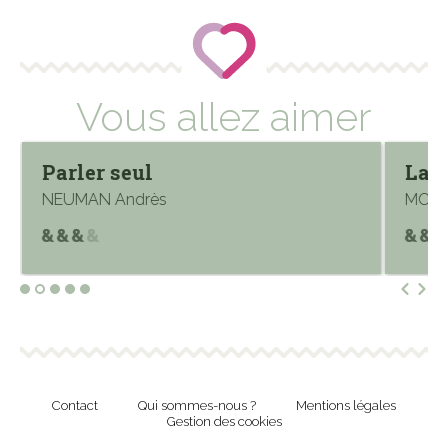
Vous allez aimer
Parler seul
La p
NEUMAN Andrès
MORE
Contact
Qui sommes-nous ?
Mentions légales
Gestion des cookies