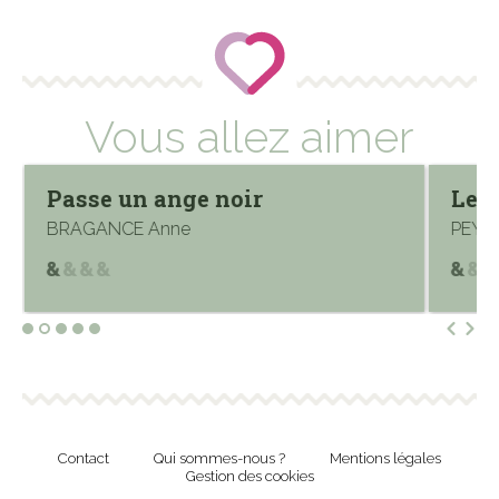
Vous allez aimer
Passe un ange noir
Les 
BRAGANCE Anne
PEYR
Contact
Qui sommes-nous ?
Mentions légales
Gestion des cookies