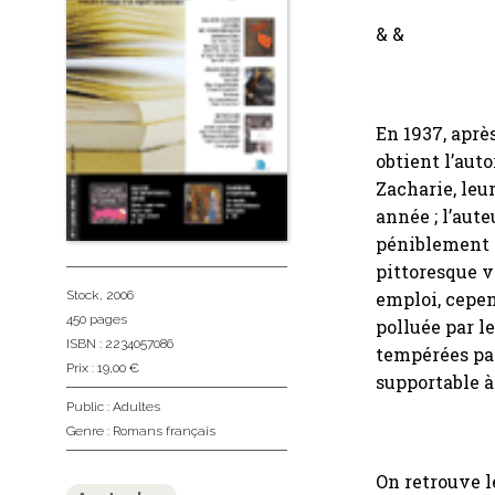
& &
En 1937, aprè
obtient l’aut
Zacharie, leu
année ; l’aute
péniblement 
pittoresque v
emploi, cepe
Stock
, 2006
450 pages
polluée par l
ISBN : 2234057086
tempérées par
Prix : 19,00 €
supportable à
Public :
Adultes
Genre :
Romans français
On retrouve l