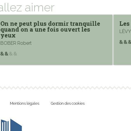
allez aimer
On ne peut plus dormir tranquille
Les
quand on a une fois ouvert les
LÉVY
yeux
BOBER Robert
Mentions légales
Gestion des cookies