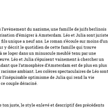
s l’avènement du nazisme, une famille de juifs berlinois
orisation d’émigrer à Amsterdam. Léo et Julia sont juriste
r fils unique a neuf ans. Le roman s’écoule sur moins d’u
ur y décrit le quotidien de cette famille qui trouve
à se loger dans un minuscule meublé tenu par une
euve. Léo et Julia s’épuisent vainement à chercher un
ndant que l’atmosphère d’Amsterdam est de plus en plus
e racisme ambiant. Les colères spectaculaires de Léo son
 l’inépuisable optimisme de Julia qui rend la vie
 ce couple déraciné.
e ton juste, le style enlevé et descriptif des précédents