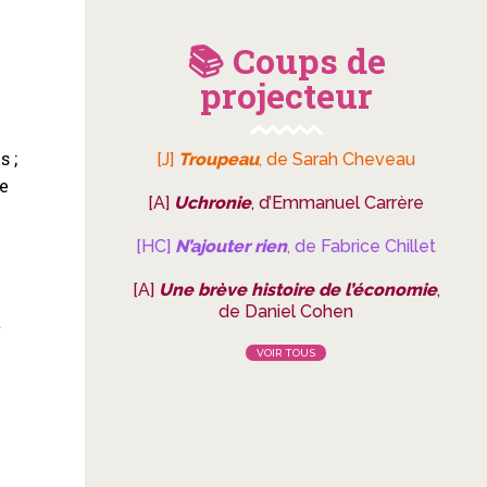
📚 Coups de
projecteur
s ;
[J]
Troupeau
, de Sarah Cheveau
ne
[A]
Uchronie
, d’Emmanuel Carrère
[HC]
N’ajouter rien
, de Fabrice Chillet
[A]
Une brève histoire de l’économie
,
de Daniel Cohen
t
VOIR TOUS