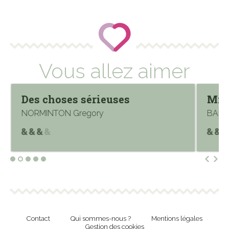
Vous allez aimer
Des choses sérieuses
Mik
NORMINTON Gregory
BANG
Contact
Qui sommes-nous ?
Mentions légales
Gestion des cookies