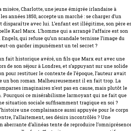
a misère, Charlotte, une jeune émigrée irlandaise à
les années 1850, accepte un marché : se charger d’un
 disparaître avec lui. L’enfant est illégitime, son père e
ppelle Karl Marx. L’homme qui a arrangé l’affaire est son
 Engels, qui refuse qu’un scandale ternisse l’image du
Peut-on garder impunément un tel secret ?
’un fait historique avéré, un fils que Marx eut avec une
rs de son séjour à Londres, et s’appuyant sur une solide
 pour restituer le contexte de l’époque, l’auteur avait
re un bon roman. Malheureusement il en fait trop. La
omparses imaginaires n’est pas en cause, mais plutôt le
on. Pourquoi ce misérabilisme larmoyant qui ne fait que
ne situation sociale suffisamment tragique en soi ?
l’histoire une complaisance aussi appuyée pour le corps
entre, l’allaitement, ses désirs incontrôlés ? Une
n aberrante d’alinéas tente de reproduire l’omniprésenc