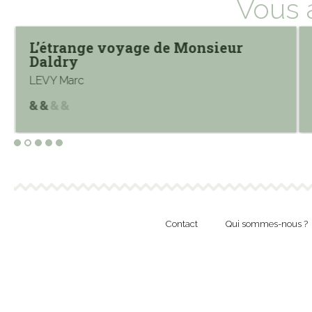
Vous 
L’étrange voyage de Monsieur
Daldry
LEVY Marc
Contact
Qui sommes-nous ?