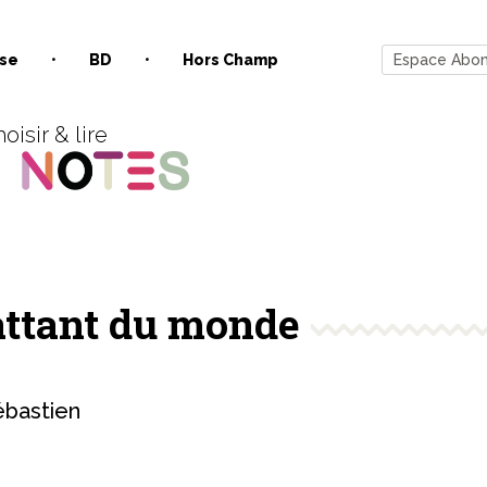
se
BD
Hors Champ
Espace Abo
oisir & lire
attant du monde
bastien