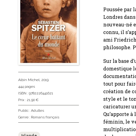
Poussée par l
Londres dans 
nouveau-né et
connu, il s’a
ami Friedrich
philosophe. 
Sur la base d
domestique lo
documentation
Albin Michel
, 2019
tout pour fai
444 pages
création de c
ISBN : 9782226441621
style et le t
Prix : 21,90 €
caricaturer u
Public :
Adultes
Qu’apporte à 
Genre :
Romans français
féminin, le v
multiplicatio
Irlande