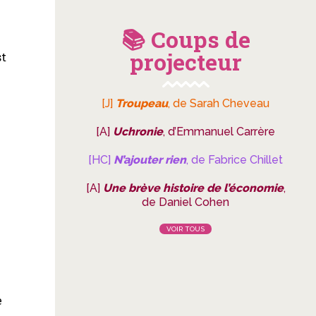
📚 Coups de
projecteur
st
[J]
Troupeau
, de Sarah Cheveau
[A]
Uchronie
, d’Emmanuel Carrère
[HC]
N’ajouter rien
, de Fabrice Chillet
[A]
Une brève histoire de l’économie
,
de Daniel Cohen
VOIR TOUS
e