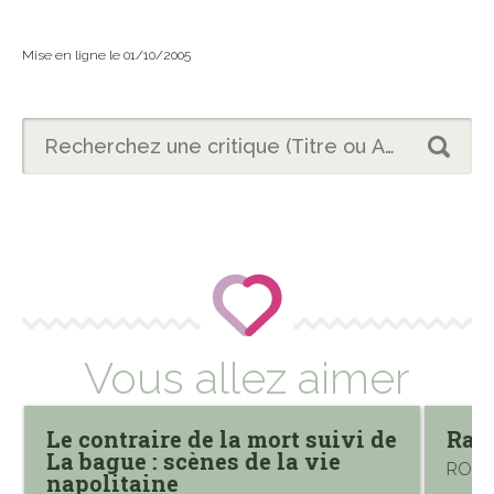
Mise en ligne le 01/10/2005
Vous allez aimer
Le contraire de la mort suivi de
Rapp
La bague : scènes de la vie
ROLIN
napolitaine