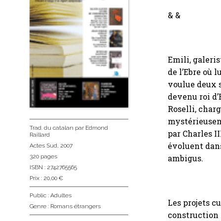
& &
Emili, galeri
de l’Ebre où 
voulue deux s
devenu roi d’
Roselli, charg
mystérieuseme
Trad. du catalan
par Edmond
par Charles I
Raillard
évoluent dan
Actes Sud
, 2007
ambigus.
320 pages
ISBN : 2742765565
Prix : 20,00 €
Public :
Adultes
Les projets c
Genre :
Romans étrangers
construction 