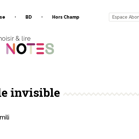
se
BD
Hors Champ
Espace Abo
oisir & lire
le invisible
ili