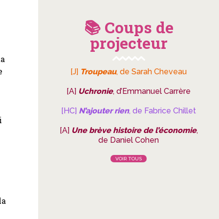
📚 Coups de
projecteur
ta
e
[J]
Troupeau
, de Sarah Cheveau
[A]
Uchronie
, d’Emmanuel Carrère
[HC]
N’ajouter rien
, de Fabrice Chillet
i
[A]
Une brève histoire de l’économie
,
de Daniel Cohen
VOIR TOUS
la