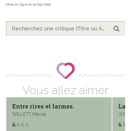
Mise en ligne le 01/09/2005
Vous allez aimer
Entre rires et larmes.
La m
WILLETT Marcia
JOYC