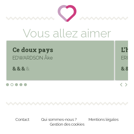
Vous allez aimer
Ce doux pays
L’h
EDWARDSON Åke
ERIKS
Contact
Qui sommes-nous ?
Mentions légales
Gestion des cookies