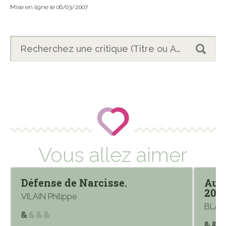
Mise en ligne le 06/03/2007
Vous allez aimer
Défense de Narcisse.
Autr
200
VILAIN Philippe
BLAN