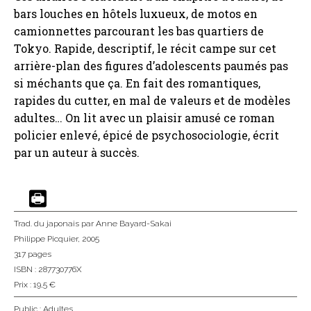
bars louches en hôtels luxueux, de motos en
camionnettes parcourant les bas quartiers de
Tokyo. Rapide, descriptif, le récit campe sur cet
arrière-plan des figures d’adolescents paumés pas
si méchants que ça. En fait des romantiques,
rapides du cutter, en mal de valeurs et de modèles
adultes… On lit avec un plaisir amusé ce roman
policier enlevé, épicé de psychosociologie, écrit
par un auteur à succès.
Trad. du japonais
par Anne Bayard-Sakai
Philippe Picquier
, 2005
317 pages
ISBN : 287730776X
Prix : 19,5 €
Public :
Adultes