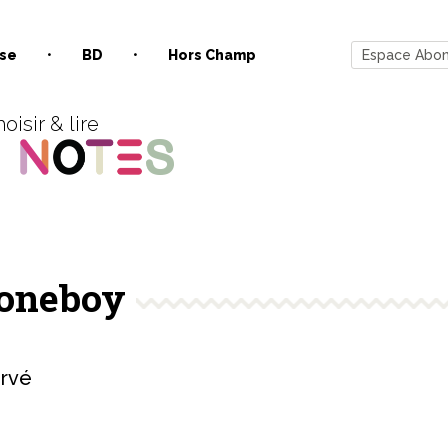
se
BD
Hors Champ
Espace Abo
oisir & lire
oneboy
rvé