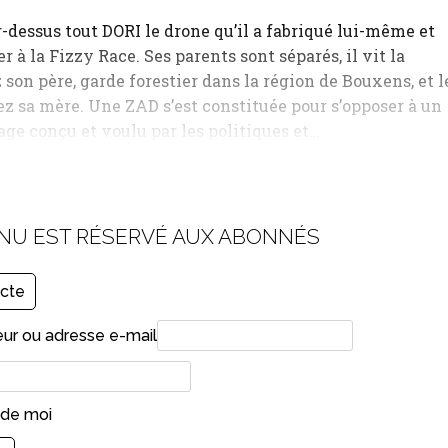
-dessus tout DORI le drone qu’il a fabriqué lui-même et
r à la Fizzy Race. Ses parents sont séparés, il vit la
son père, garde forestier dans la région de Bouxens, et l
 sa mère. Une ZAD s’est constituée pour s’opposer à un
rage conçu et voulu par les politiques et…
NU EST RÉSERVÉ AUX ABONNÉS
cte
eur ou adresse e-mail
 de moi