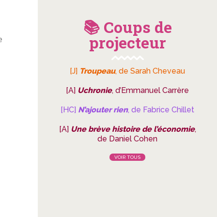
📚 Coups de
projecteur
e
[J]
Troupeau
, de Sarah Cheveau
[A]
Uchronie
, d’Emmanuel Carrère
[HC]
N’ajouter rien
, de Fabrice Chillet
[A]
Une brève histoire de l’économie
,
de Daniel Cohen
VOIR TOUS