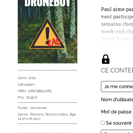
Paul aime par
veut participe
semaine chez 
week-end chez
projet de bar
CE CONTE
Syros
, 2019
246 pages
Je me conne
ISBN : 9782748524765
Prix : 16,95 €
Nom d'utilisat
Public :
Jeunesse
Mot de passe
Genre :
Romans
,
Romans Ados
,
Âge
14 ans et plus
Se souvenir