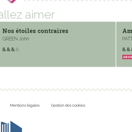
allez aimer
Nos étoiles contraires
Amo
GREEN John
PATTI
ABON
Mentions légales
Gestion des cookies