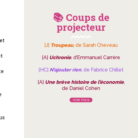
📚 Coups de
projecteur
et
[J]
Troupeau
, de Sarah Cheveau
et
[A]
Uchronie
, d’Emmanuel Carrère
[HC]
N’ajouter rien
, de Fabrice Chillet
te
[A]
Une brève histoire de l’économie
,
de Daniel Cohen
e
VOIR TOUS
lus