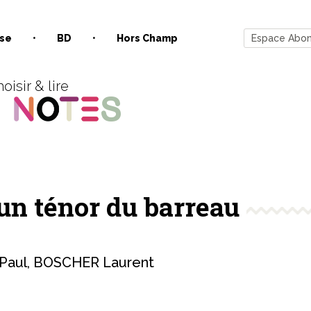
se
BD
Hors Champ
Espace Abo
oisir & lire
un ténor du barreau
Paul
,
BOSCHER Laurent