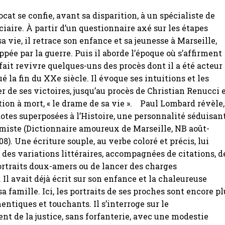
cat se confie, avant sa disparition, à un spécialiste de
iciaire. À partir d’un questionnaire axé sur les étapes
a vie, il retrace son enfance et sa jeunesse à Marseille,
pée par la guerre. Puis il aborde l’époque où s’affirment
 fait revivre quelques-uns des procès dont il a été acteur 
é la fin du XXe siècle. Il évoque ses intuitions et les
r de ses victoires, jusqu’au procès de Christian Renucci 
on à mort, « le drame de sa vie ». Paul Lombard révèle,
otes superposées à l’Histoire, une personnalité séduisan
miste (Dictionnaire amoureux de Marseille, NB août-
8). Une écriture souple, au verbe coloré et précis, lui
 des variations littéraires, accompagnées de citations, d
ortraits doux-amers ou de lancer des charges
 Il avait déjà écrit sur son enfance et la chaleureuse
sa famille. Ici, les portraits de ses proches sont encore p
entiques et touchants. Il s’interroge sur le
t de la justice, sans forfanterie, avec une modestie