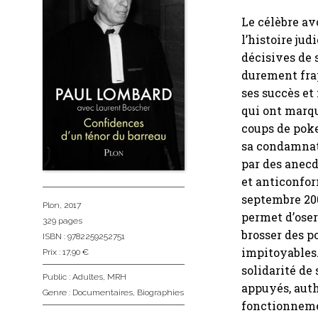
Le célèbre avo
l’histoire jud
décisives de s
durement frap
ses succès et
qui ont marqu
coups de poke
sa condamnati
par des anecd
et anticonfor
septembre 200
Plon
, 2017
permet d’oser
329 pages
brosser des p
ISBN : 9782259252751
impitoyables.
Prix : 17,90 €
solidarité de 
Public :
Adultes
,
MRH
appuyés, auth
Genre :
Documentaires
,
Biographies
fonctionnemen