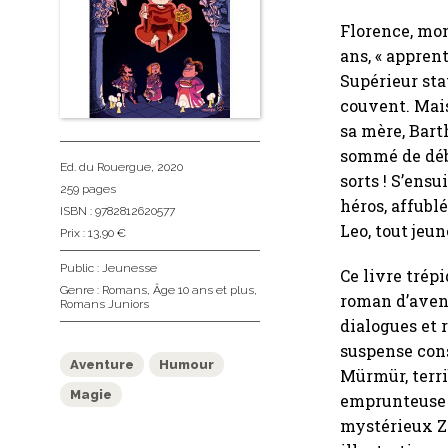
Florence, mon
ans, « appren
Supérieur stat
couvent. Mais 
sa mère, Bart
sommé de déba
Ed. du Rouergue
, 2020
sorts ! S’ens
259 pages
héros, affubl
ISBN : 9782812620577
Leo, tout jeun
Prix : 13,90 €
Public :
Jeunesse
Ce livre trép
Genre :
Romans
,
Âge 10 ans et plus
,
roman d’aventu
Romans Juniors
dialogues et 
suspense cons
Aventure
Humour
Mürmür, terri
Magie
emprunteuse 
mystérieux Z