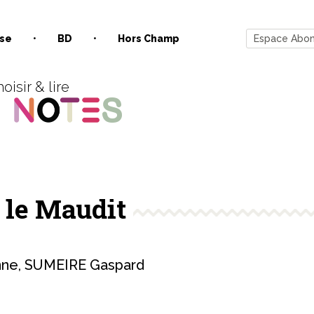
se
BD
Hors Champ
Espace Abo
oisir & lire
 le Maudit
nne
,
SUMEIRE Gaspard