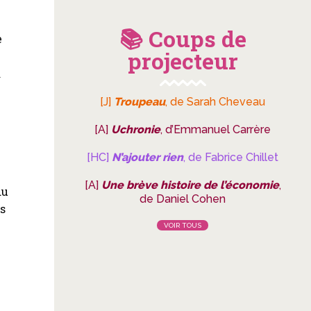
📚 Coups de
e
projecteur
à
[J]
Troupeau
, de Sarah Cheveau
[A]
Uchronie
, d’Emmanuel Carrère
[HC]
N’ajouter rien
, de Fabrice Chillet
[A]
Une brève histoire de l’économie
,
du
de Daniel Cohen
es
VOIR TOUS