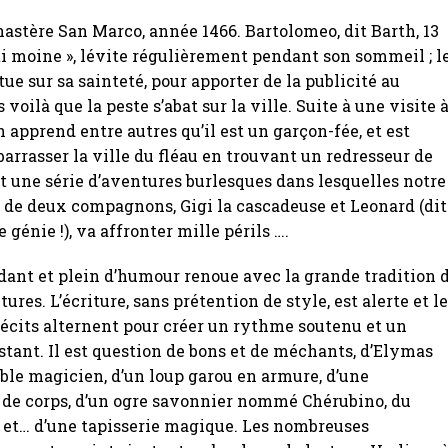
astère San Marco, année 1466. Bartolomeo, dit Barth, 13
ti moine », lévite régulièrement pendant son sommeil ; l
ue sur sa sainteté, pour apporter de la publicité au
voilà que la peste s’abat sur la ville. Suite à une visite 
h apprend entre autres qu’il est un garçon-fée, et est
rrasser la ville du fléau en trouvant un redresseur de
uit une série d’aventures burlesques dans lesquelles notre
é de deux compagnons, Gigi la cascadeuse et Leonard (dit
e génie !), va affronter mille périls ….
idant et plein d’humour renoue avec la grande tradition 
res. L’écriture, sans prétention de style, est alerte et l
récits alternent pour créer un rythme soutenu et un
tant. Il est question de bons et de méchants, d’Elymas
ble magicien, d’un loup garou en armure, d’une
de corps, d’un ogre savonnier nommé Chérubino, du
 et… d’une tapisserie magique. Les nombreuses