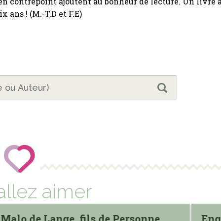
 en contrepoint ajoutent au bonheur de lecture. Un livre 
x ans ! (M.-T.D et F.E)
allez aimer
Malo de Lange, fils de Personne
Enq