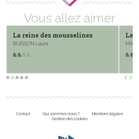
Vous allez aimer
La reine des mousselines
Le m
BUISSON Laure
MAILL
Contact
Qui sommes-nous ?
Mentions légales
Gestion des cookies