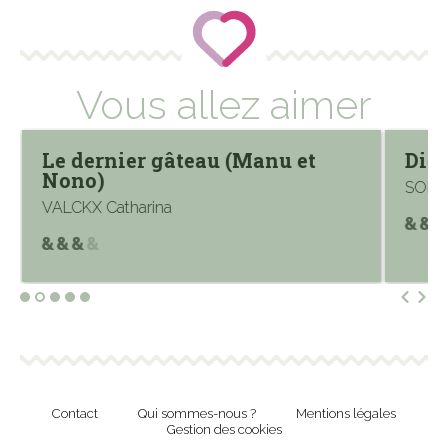
Vous allez aimer
Le dernier gâteau (Manu et
Dic
Nono)
SORIN
VALCKX Catharina
Contact
Qui sommes-nous ?
Mentions légales
Gestion des cookies