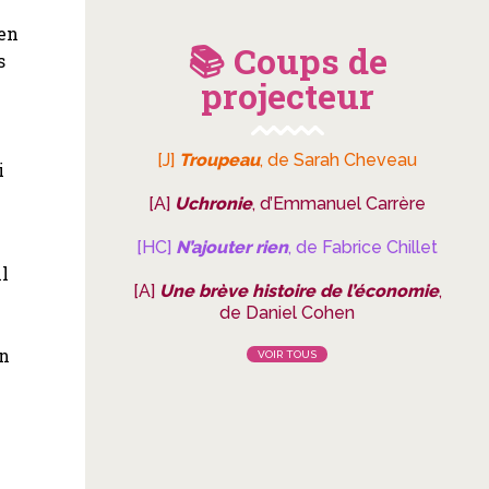
 en
📚 Coups de
s
projecteur
[J]
Troupeau
, de Sarah Cheveau
i
[A]
Uchronie
, d’Emmanuel Carrère
[HC]
N’ajouter rien
, de Fabrice Chillet
il
[A]
Une brève histoire de l’économie
,
de Daniel Cohen
Un
VOIR TOUS