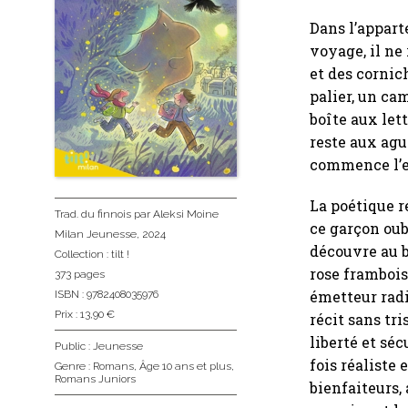
Dans l’appart
voyage, il ne
et des cornich
palier, un ca
boîte aux lett
reste aux ag
commence l’ex
La poétique r
Trad. du finnois
par Aleksi Moine
ce garçon oub
Milan Jeunesse
, 2024
découvre au b
Collection :
tilt !
rose frambois
373 pages
émetteur radi
ISBN : 9782408035976
Prix : 13,90 €
récit sans tr
liberté et séc
Public :
Jeunesse
fois réaliste
Genre :
Romans
,
Âge 10 ans et plus
,
Romans Juniors
bienfaiteurs, 