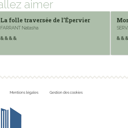
allez aimer
La folle traversée de l’Épervier
Mon
FARRANT Natasha
SERV
Mentions légales
Gestion des cookies