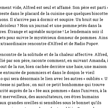
ement vide, Alfred est seul et affamé. Son père est parti
 reste dans le placard de la cuisine que quelques biscotte
ons. Il n’arrive pas à dormir et soupire. Un bruit sur le
mbrioleur ? Non un journal et une pomme jetés dans la
res. Étrange et agréable surprise ! Le lendemain soir il
uets pour suivre le mystérieux donneur de pommes. Ains
traordinaire rencontre d’Alfred et de Radio Popov.
encontre de la solitude et de la chaleur affective. Alfred,
lié par son père, raconte comment, en suivant Amanda, 
out de la rue, bien cachée derrière une haie, une maison
e entourée de pommiers et dans le donjon le vieil
o qui sera désormais le lien avec les autres « oubliés ». 
istesse ni pathos ; on suit ce petit bonhomme qui trouve
urité auprès de la « fée aux pommes » dans l’univers, à la
 et merveilleux, des auscultateurs, ces êtres humains
aux grandes oreilles si sensibles sous le bonnet qu’ils