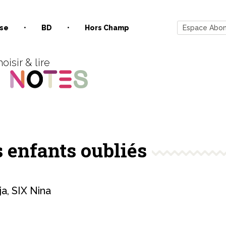
se
BD
Hors Champ
Espace Abo
oisir & lire
s enfants oubliés
ja
,
SIX Nina