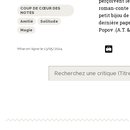
perçoivent le
roman-conte 
COUP DE CŒUR DES
NOTES
petit bijou d
Amitié
Solitude
dernière pag
Popov .(A.T. 
Magie
Mise en ligne le 13/05/2024