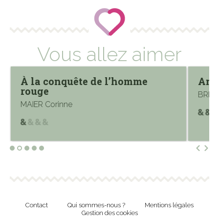
Vous allez aimer
À la conquête de l’homme
Amb
rouge
BRIEN
MAIER Corinne
Contact
Qui sommes-nous ?
Mentions légales
Gestion des cookies