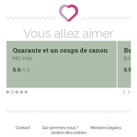
Vous allez aimer
Quarante et un coups de canon
Rue 
MO YAN
BARTL
Contact
Qui sommes-nous ?
Mentions légales
Gestion des cookies