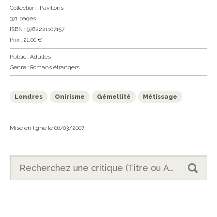
Collection :
Pavillons
371 pages
ISBN : 9782221107157
Prix : 21,00 €
Public :
Adultes
Genre :
Romans étrangers
Londres
Onirisme
Gémellité
Métissage
Mise en ligne le 06/03/2007