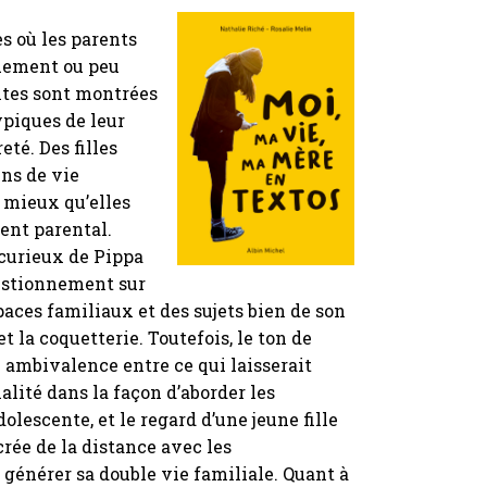
s où les parents
uement ou peu
ntes sont montrées
ypiques de leur
té. Des filles
ins de vie
 mieux qu’elles
ent parental.
t curieux de Pippa
estionnement sur
paces familiaux et des sujets bien de son
et la coquetterie. Toutefois, le ton de
 ambivalence entre ce qui laisserait
alité dans la façon d’aborder les
lescente, et le regard d’une jeune fille
crée de la distance avec les
 générer sa double vie familiale. Quant à