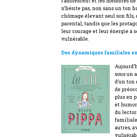
l’adolescent et les membres de 
n’hésite pas, non sans un ton ha
chômage élevant seul son fils,
parental, tandis que les prota
leur courage et leur énergie à 
vulnérable.
Des dynamiques familiales ent
Aujourd’h
sous un a
d’un ton 
de préoc
plus en 
et humor
du lector
familial
autres, a
vulnérabi