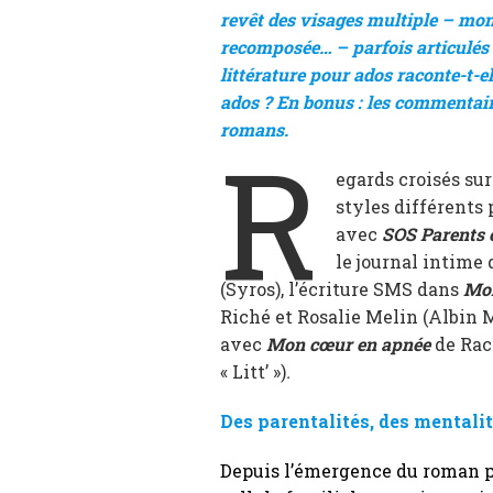
revêt des visages multiple – mon
recomposée…
–
parfois articulé
littérature pour ados raconte-t-el
ados ? En bonus : les commentaire
romans.
R
egards croisés sur
styles différents 
avec
SOS Parents 
le journal intime
(Syros), l’écriture SMS dans
Moi
Riché et Rosalie Melin (Albin 
avec
Mon cœur en apnée
de Rac
« Litt’ »)
.
Des parentalités, des mentali
Depuis l’émergence du roman po