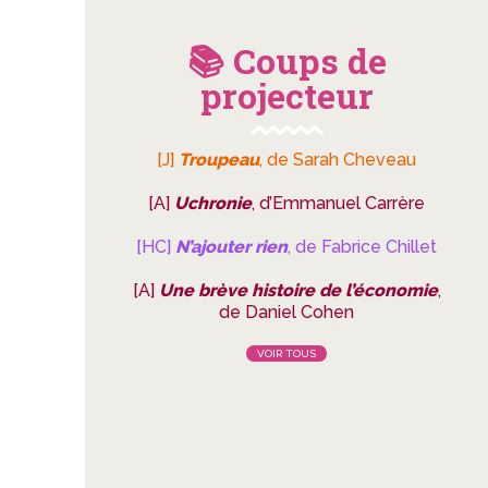
📚 Coups de
projecteur
[J]
Troupeau
, de Sarah Cheveau
[A]
Uchronie
, d’Emmanuel Carrère
[HC]
N’ajouter rien
, de Fabrice Chillet
[A]
Une brève histoire de l’économie
,
de Daniel Cohen
VOIR TOUS