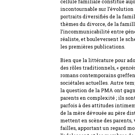
cellule familiale constitue auj
incontournable sur l’évolution
portraits diversifiés de la fami
thèmes du divorce, de la famil
l’incommunicabilité entre géné
réaliste, et bouleversent le sc
les premières publications.
Bien que la littérature pour ad
des rôles traditionnels, « genré
romans contemporains greffent
sociétales actuelles. Autre te
la question de la PMA ont gagné
parents en complexité ; ils son
parfois à des attitudes intimem
de la mère dévouée au père dist
mettent en scène des parents, 
failles, apportant un regard mo