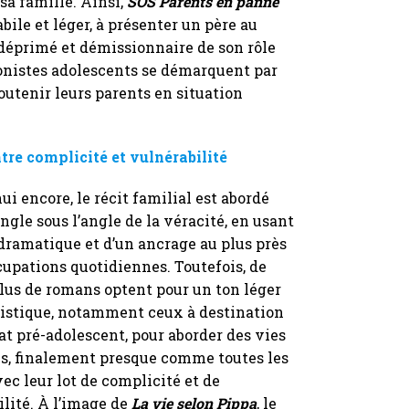
sa famille. Ainsi,
SOS Parents en panne
bile et léger, à présenter un père au
 déprimé et démissionnaire de son rôle
gonistes adolescents se démarquent par
soutenir leurs parents en situation
re complicité et vulnérabilité
ui encore, le récit familial est abordé
ngle sous l’angle de la véracité, en usant
dramatique et d’un ancrage au plus près
cupations quotidiennes. Toutefois, de
plus de romans optent pour un ton léger
istique, notamment ceux à destination
at pré-adolescent, pour aborder des vies
es, finalement presque comme toutes les
vec leur lot de complicité et de
lité. À l’image de
La vie selon Pippa
, le