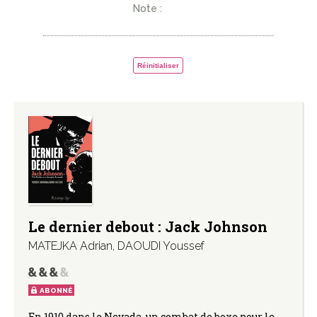
Note :
Réinitialiser
Le dernier debout : Jack Johnson
MATEJKA Adrian
,
DAOUDI Youssef
ABONNÉ
En 1910 dans le Nevada, un combat de boxe pour le