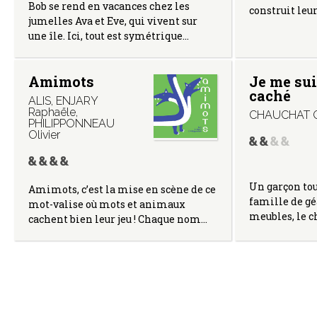
Bob se rend en vacances chez les
construit leu
jumelles Ava et Eve, qui vivent sur
une île. Ici, tout est symétrique…
Amimots
Je me su
caché
ALIS
,
ENJARY
Raphaële
,
CHAUCHAT G
PHILIPPONNEAU
Olivier
Un garçon tou
Amimots, c’est la mise en scène de ce
famille de gé
mot-valise où mots et animaux
meubles, le ch
cachent bien leur jeu ! Chaque nom…