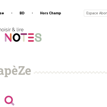
se
BD
Hors Champ
Espace Abo
oisir & lire
apèZe