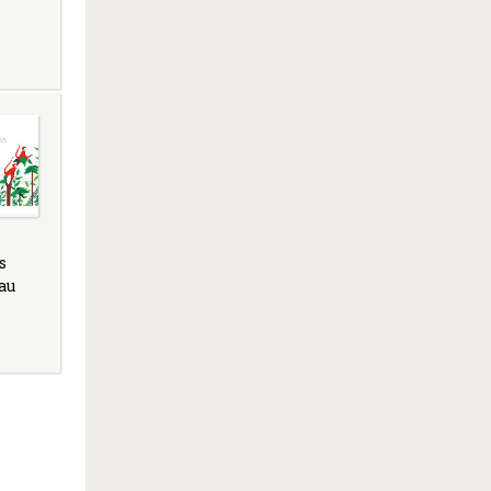
s
 au