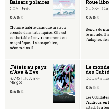
Baisers polaires
Roue libr
COAT Janik
GUISSET Con
Clotaire habite dans une maison
Rond a du mal
creusée dans la banquise. Elle est
le monde. Il 
confortable, l’environnement est
s’adapter, de 
magnifique, il s’occupe bien,
néanmoins il…
J’étais au pays
Le monde
d’Ava & Eve
des Cubi
RAMSTEIN Anne-
DOUSPIS Élé
Margot
Les Cubidule
l’indique, en
attachés à leu