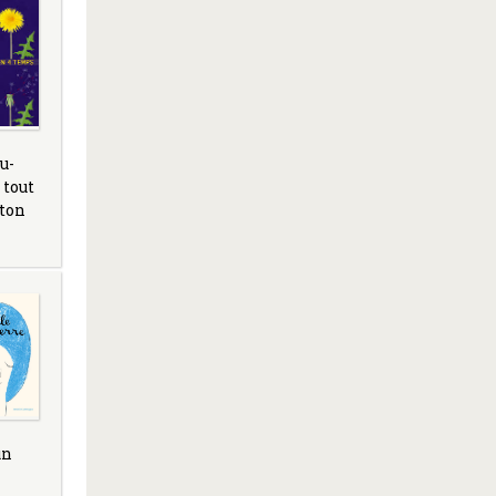
u-
 tout
uton
un