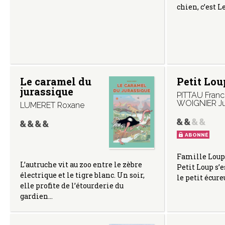
chien, c’est L
Le caramel du
Petit Lou
jurassique
PITTAU Fran
WOIGNIER Ju
LUMERET Roxane
ABONNÉ
Famille Loup 
L’autruche vit au zoo entre le zèbre
Petit Loup s’e
électrique et le tigre blanc. Un soir,
le petit écur
elle profite de l’étourderie du
gardien…