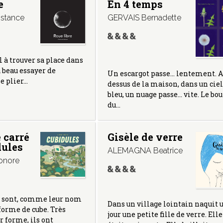
e
En 4 temps
stance
GERVAIS Bernadette
 à trouver sa place dans
a beau essayer de
Un escargot passe… lentement. A
se plier…
dessus de la maison, dans un ciel
bleu, un nuage passe… vite. Le bo
du…
 carré
Gisèle de verre
dules
ALEMAGNA Beatrice
onore
s sont, comme leur nom
Dans un village lointain naquit 
 forme de cube. Très
jour une petite fille de verre. Elle
r forme, ils ont