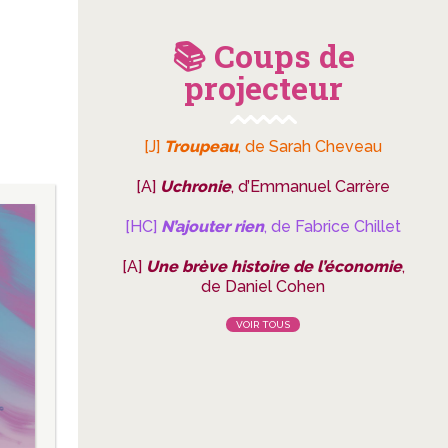
📚 Coups de
projecteur
[J]
Troupeau
, de Sarah Cheveau
[A]
Uchronie
, d’Emmanuel Carrère
[HC]
N’ajouter rien
, de Fabrice Chillet
[A]
Une brève histoire de l’économie
,
de Daniel Cohen
VOIR TOUS