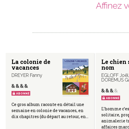
Affinez 
La colonie de
Le chien
vacances
nom
DREYER Fanny
EGLOFF Joël
DORÉMUS Ga
ABONNÉ
ABONNÉ
Ce gros album raconte en détail une
L’homme c’es
semaine en colonie de vacances, en
solitaire, pro
dix chapitres (du départ au retour, en…
animalerie tr
affaires ma