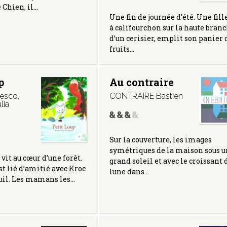
e Chien, il…
Une fin de journée d’été. Une fille
à califourchon sur la haute bran
d’un cerisier, emplit son panier 
fruits…
p
Au contraire
cesco
,
CONTRAIRE Bastien
lia
Sur la couverture, les images
symétriques de la maison sous u
vit au cœur d’une forêt.
grand soleil et avec le croissant 
st lié d’amitié avec Kroc
lune dans…
euil. Les mamans les…