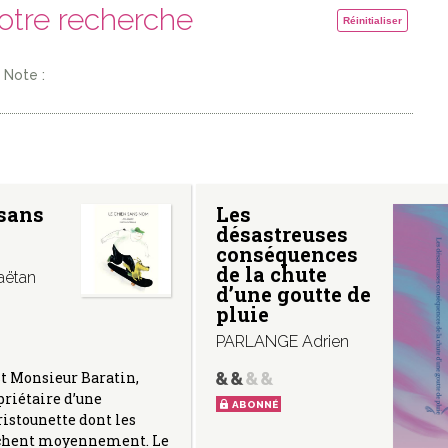
votre recherche
Réinitialiser
Note :
 sans
Les
désastreuses
conséquences
,
de la chute
ëtan
d’une goutte de
pluie
PARLANGE Adrien
t Monsieur Baratin,
priétaire d’une
ABONNÉ
istounette dont les
rchent moyennement. Le