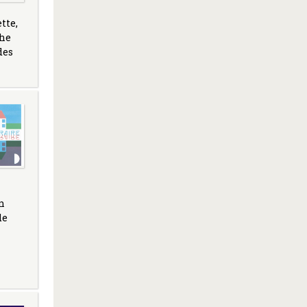
tte,
che
des
n
de