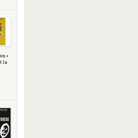
on «
t la