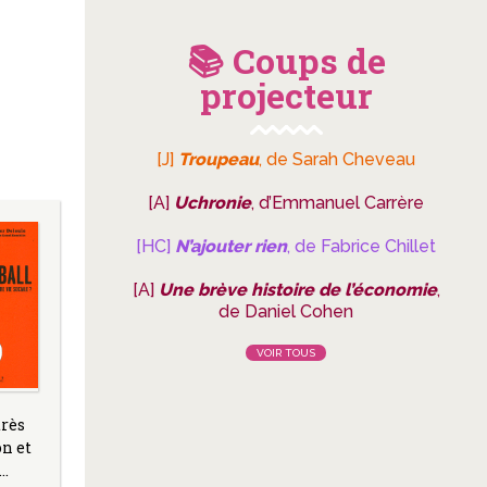
📚 Coups de
projecteur
[J]
Troupeau
, de Sarah Cheveau
[A]
Uchronie
, d’Emmanuel Carrère
[HC]
N’ajouter rien
, de Fabrice Chillet
[A]
Une brève histoire de l’économie
,
de Daniel Cohen
VOIR TOUS
très
n et
é…