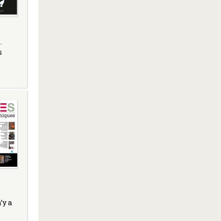
…
s
’y a