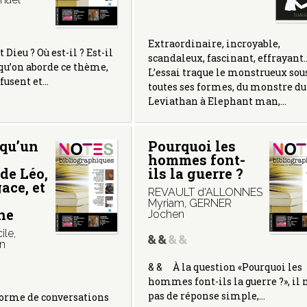
Extraordinaire, incroyable,
 Dieu ? Où est-il ? Est-il
scandaleux, fascinant, effrayant
qu’on aborde ce thème,
L’essai traque le monstrueux sou
 fusent et…
toutes ses formes, du monstre du
Leviathan à Elephant man,…
 qu’un
Pourquoi les
hommes font-
de Léo,
ils la guerre ?
ace, et
REVAULT d'ALLONNES
Myriam
,
GERNER
he
Jochen
ile
,
n
& & À la question «Pourquoi les
hommes font-ils la guerre ?», il n
pas de réponse simple,…
forme de conversations