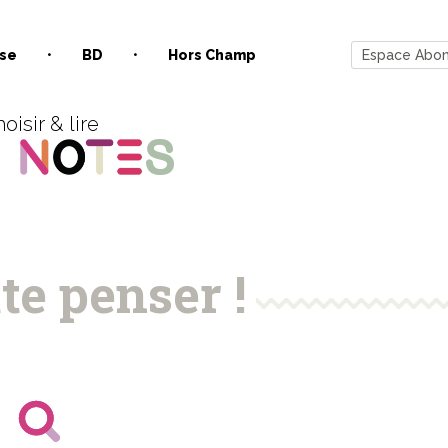
se
BD
Hors Champ
Espace Abo
oisir & lire
te penser !