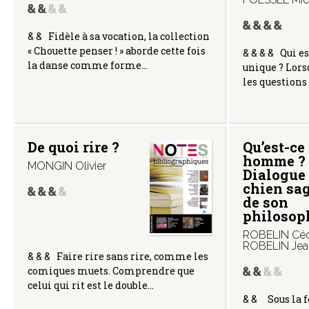
& & Fidèle à sa vocation, la collection
« Chouette penser ! » aborde cette fois
& & & & Qui est
la danse comme forme…
unique ? Lors
les questions
De quoi rire ?
Qu’est-ce
homme ?
MONGIN Olivier
Dialogue 
chien sag
de son
philosop
ROBELIN Céc
ROBELIN Jea
& & & Faire rire sans rire, comme les
comiques muets. Comprendre que
celui qui rit est le double…
& & Sous la 