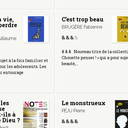
 vie,
C’est trop beau
 perdre
BRUGÈRE Fabienne
illaume
& & & Nouveau titre de la collecti
Chouette penser ! » qui a pour suje
sujet à la fois familier et
beauté,…
ur les adolescents. Les
ur entourage
les
Le monstrueux
se
PÉJU Pierre
-ils à
 Dieu ?
haël