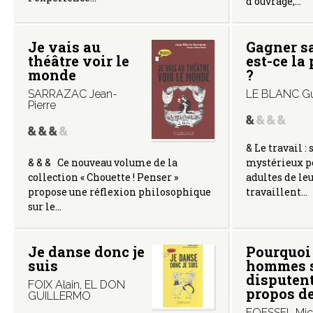
d’ouvrage,…
Je vais au
Gagner sa
théâtre voir le
est-ce la
monde
?
SARRAZAC Jean-
LE BLANC Gu
Pierre
& Le travail : 
mystérieux po
& & & Ce nouveau volume de la
adultes de le
collection « Chouette ! Penser »
travaillent…
propose une réflexion philosophique
sur le…
Je danse donc je
Pourquoi 
suis
hommes 
disputent
FOIX Alain
,
EL DON
propos de
GUILLERMO
FOESSEL Mic