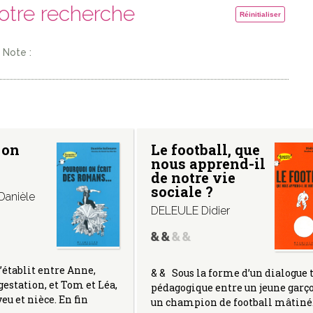
votre recherche
Réinitialiser
Note :
 on
Le football, que
nous apprend-il
de notre vie
sociale ?
anièle
DELEULE Didier
’établit entre Anne,
& & Sous la forme d’un dialogue 
gestation, et Tom et Léa,
pédagogique entre un jeune garço
eu et nièce. En fin
un champion de football mâtin