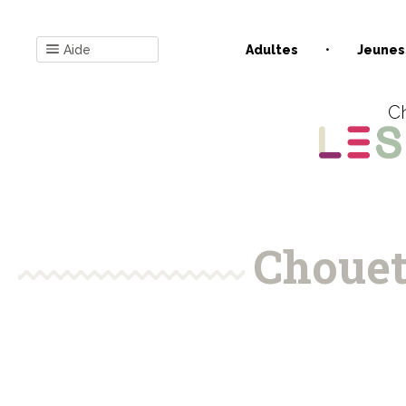
Aide
Adultes
Jeunes
Ch
Chouet