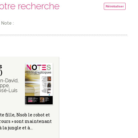
votre recherche
Réinitialiser
Note :
s
)
n-David
,
ippe
,
sé-Luis
te fille, Nsob le robot et
grours » sont maintenant
 la jungle et à…