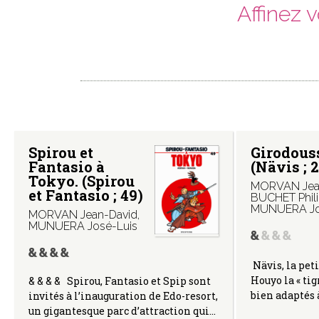
Affinez 
Spirou et
Girodous
Fantasio à
(Nävis ; 2
Tokyo. (Spirou
MORVAN Jea
et Fantasio ; 49)
BUCHET Phil
MUNUERA Jo
MORVAN Jean-David
,
MUNUERA José-Luis
Nävis, la peti
Houyo la « ti
& & & & Spirou, Fantasio et Spip sont
bien adaptés à
invités à l’inauguration de Edo-resort,
un gigantesque parc d’attraction qui…