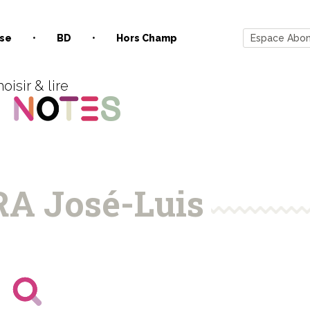
se
BD
Hors Champ
Espace Abo
oisir & lire
 José-Luis