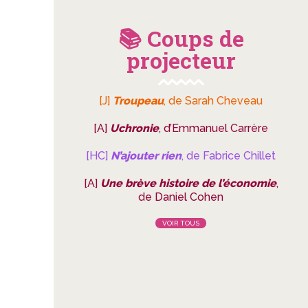
📚 Coups de
projecteur
[J]
Troupeau
, de Sarah Cheveau
[A]
Uchronie
, d’Emmanuel Carrère
[HC]
N’ajouter rien
, de Fabrice Chillet
[A]
Une brève histoire de l’économie
,
de Daniel Cohen
VOIR TOUS