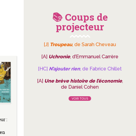
📚 Coups de
projecteur
[J]
Troupeau
, de Sarah Cheveau
[A]
Uchronie
, d’Emmanuel Carrère
[HC]
N’ajouter rien
, de Fabrice Chillet
[A]
Une brève histoire de l’économie
,
de Daniel Cohen
VOIR TOUS
ur :
 en