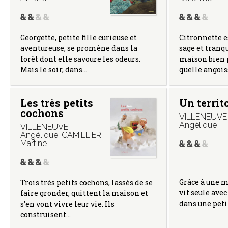
Georgette, petite fille curieuse et
Citronnette e
aventureuse, se promène dans la
sage et tranqu
forêt dont elle savoure les odeurs.
maison bien 
Mais le soir, dans…
quelle angoi
Les très petits
Un territ
cochons
VILLENEUVE
Angélique
VILLENEUVE
Angélique
,
CAMILLIERI
Martine
Grâce à une m
Trois très petits cochons, lassés de se
vit seule avec
faire gronder, quittent la maison et
dans une peti
s’en vont vivre leur vie. Ils
construisent…