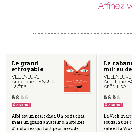
Affinez 
Le grand
La caban
effroyable
milieu de
VILLENEUVE
VILLENEUVE
Angélique
,
LE SAUX
Angélique
,
B
Laetitia
Anne-Lise
ABONNÉ
ABONNÉ
Albi est un petit chat. Un petit chat,
La Viok march
mais un grand amateur d’histoires,
soudain une c
d’histoires qui font peur, avec de
sale et la Vio