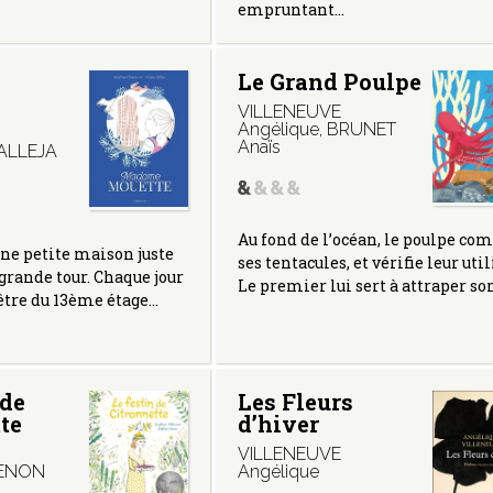
empruntant…
Le Grand Poulpe
VILLENEUVE
Angélique
,
BRUNET
Anaïs
ALLEJA
Au fond de l’océan, le poulpe co
ne petite maison juste
ses tentacules, et vérifie leur util
 grande tour. Chaque jour
Le premier lui sert à attraper so
être du 13ème étage…
 de
Les Fleurs
te
d’hiver
VILLENEUVE
ENON
Angélique