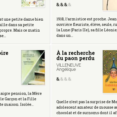
1918, l’armistice est proche. Jean
st une petite dame bien
ouvrière fleuriste, élève, seule, r
ille dans sa petite
la Lune (Paris IIe), sa fille Léonie
propre. Mais ce matin
dans un…
sse…
oire
À la recherche
du paon perdu
VILLENEUVE
Angélique
aigre pension, la Mère
 le Garçon et la Fille
Quelle n’est pas la surprise de Mo
te maison. Isolée…
adolescent amateur de mousse a
chocolat et de surnoms dont il af