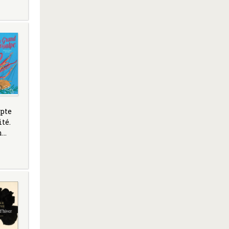
mpte
ité.
n…