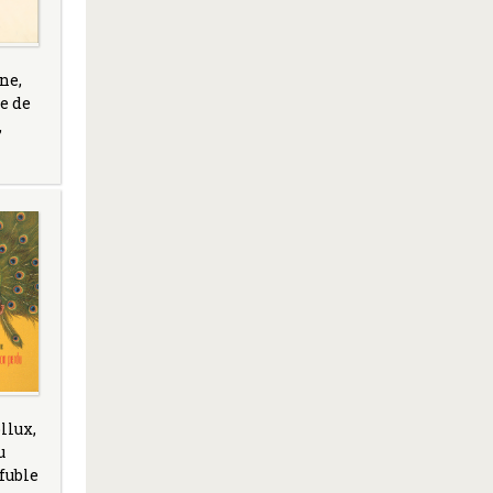
ne,
ue de
,
llux,
u
fuble