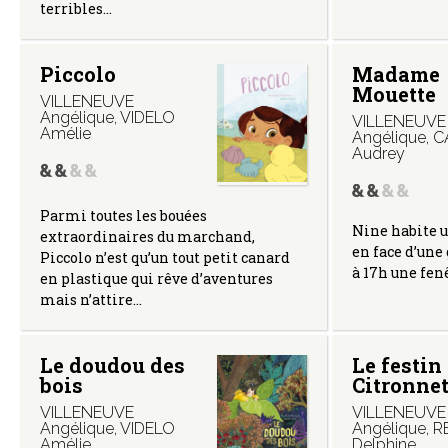
terribles…
Piccolo
Madame
Mouette
VILLENEUVE
Angélique
,
VIDELO
VILLENEUVE
Amélie
Angélique
,
C
Audrey
Parmi toutes les bouées
Nine habite u
extraordinaires du marchand,
en face d’une
Piccolo n’est qu’un tout petit canard
à 17h une fen
en plastique qui rêve d’aventures
mais n’attire…
Le doudou des
Le festin
bois
Citronnet
VILLENEUVE
VILLENEUVE
Angélique
,
VIDELO
Angélique
,
R
Amélie
Delphine