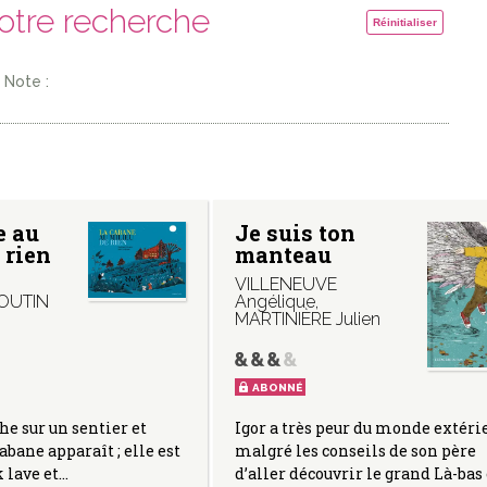
votre recherche
Réinitialiser
Note :
e au
Je suis ton
 rien
manteau
VILLENEUVE
OUTIN
Angélique
,
MARTINIÈRE Julien
ABONNÉ
e sur un sentier et
Igor a très peur du monde extérie
abane apparaît ; elle est
malgré les conseils de son père
k lave et…
d’aller découvrir le grand Là-bas