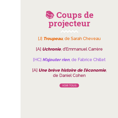
📚 Coups de
projecteur
[J]
Troupeau
, de Sarah Cheveau
[A]
Uchronie
, d’Emmanuel Carrère
[HC]
N’ajouter rien
, de Fabrice Chillet
[A]
Une brève histoire de l’économie
,
de Daniel Cohen
VOIR TOUS