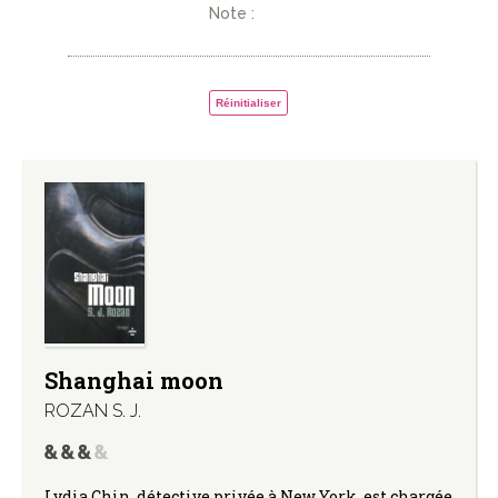
Note :
Réinitialiser
Shanghai moon
ROZAN S. J.
Lydia Chin, détective privée à New York, est chargée