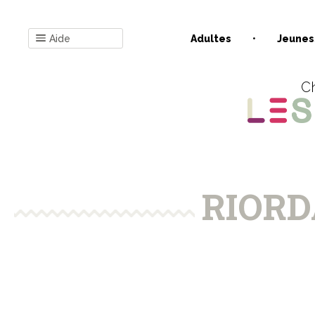
Aide
Adultes
Jeunes
Ch
RIORD