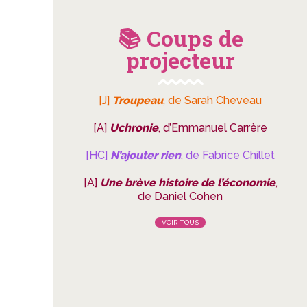
📚 Coups de
projecteur
[J]
Troupeau
, de Sarah Cheveau
[A]
Uchronie
, d’Emmanuel Carrère
[HC]
N’ajouter rien
, de Fabrice Chillet
[A]
Une brève histoire de l’économie
,
de Daniel Cohen
VOIR TOUS