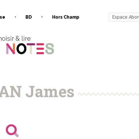
se
BD
Hors Champ
Espace Abo
oisir & lire
AN James