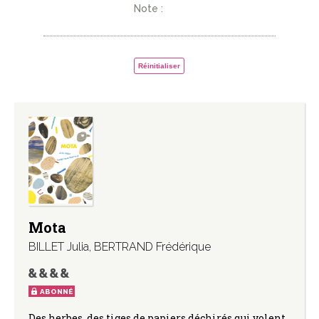
Note :
Réinitialiser
Mota
BILLET Julia
,
BERTRAND Frédérique
ABONNÉ
Des herbes, des tiges de papiers déchirés qui volent