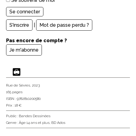
Se souvenir de moi
S'inscrire
|
Mot de passe perdu ?
Pas encore de compte ?
Je m'abonne
Rue de Sèvres
, 2023
165 pages
ISBN : 9782810200580
Prix : 18 €
Public :
Bandes Dessinées
Genre :
Âge 14 ans et plus
,
BD Ados