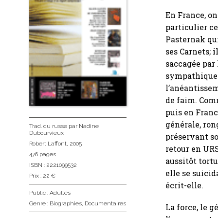
En France, o
particulier c
Pasternak qui
ses Carnets; i
saccagée par 
sympathique 
l’anéantissem
de faim. Comm
puis en Franc
générale, ron
Trad. du russe
par Nadine
Dubourvieux
préservant son
Robert Laffont
, 2005
retour en URS
476 pages
aussitôt tortu
ISBN : 2221099532
elle se suicid
Prix : 22 €
écrit-elle.
Public :
Adultes
Genre :
Biographies
,
Documentaires
La force, le 