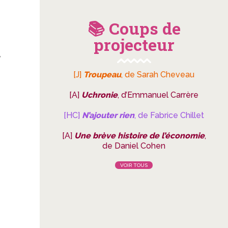
📚 Coups de
projecteur
e
,
[J]
Troupeau
, de Sarah Cheveau
[A]
Uchronie
, d’Emmanuel Carrère
[HC]
N’ajouter rien
, de Fabrice Chillet
[A]
Une brève histoire de l’économie
,
de Daniel Cohen
VOIR TOUS
,