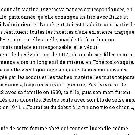
n connaît Marina Tsvetaeva par ses correspondances, en
elle, passionnée, qu’elle échangea en trio avec Rilke et
 l’admiraient et l’aimèrent. Ici est traduite une partie d
ls restituent toutes les facettes d’une existence tragique
l’Histoire. Intellectuelle, mariée tôt à un homme
mais malade et irresponsable, elle vécut
ent de la Révolution de 1917, où une de ses filles mourut
ença alors un long exil de misère, en Tchécoslovaquie,
e où elle vécut quatorze ans, dans la méconnaissance
gée par les soucis et les tâches matérielles mais toujours
 « âme », toujours écrivant (« écrire, c’est vivre »). De
S avec sa famille en 1939, sa fille, puis son mari furent
rés puis déportés. Restée seule avec son fils de seize ans
a en 1941. « J’aurai eu du début à la fin une vie de chien »,
génie de cette femme chez qui tout est incendie, même