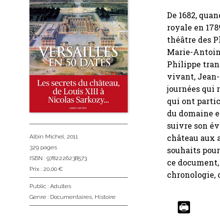
De 1682, quand
royale en 1789
théâtre des P
Marie-Antoine
Philippe tran
vivant, Jean-
journées qui 
qui ont partic
du domaine et 
suivre son év
château aux a
Albin Michel
, 2011
329 pages
souhaits pour
ISBN : 9782226238573
ce document, 
Prix : 20,00 €
chronologie, 
Public :
Adultes
Genre :
Documentaires
,
Histoire