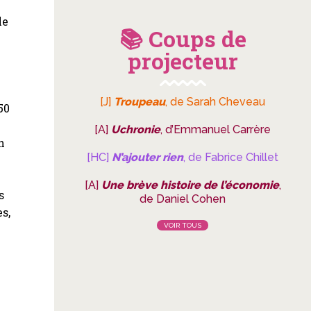
le
📚 Coups de
projecteur
-
[J]
Troupeau
, de Sarah Cheveau
50
[A]
Uchronie
, d’Emmanuel Carrère
n
[HC]
N’ajouter rien
, de Fabrice Chillet
u
[A]
Une brève histoire de l’économie
,
s
de Daniel Cohen
s,
VOIR TOUS