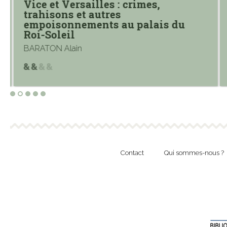
Vice et Versailles : crimes,
trahisons et autres
empoisonnements au palais du
Roi-Soleil
BARATON Alain
Contact
Qui sommes-nous ?