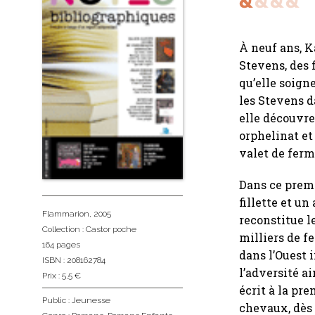
À neuf ans, K
Stevens, des 
qu’elle soigne
les Stevens d
elle découvre
orphelinat et
valet de fer
Dans ce premi
fillette et u
Flammarion
, 2005
reconstitue l
Collection :
Castor poche
milliers de f
164 pages
dans l’Ouest 
ISBN : 208162784
l’adversité ai
Prix : 5,5 €
écrit à la pr
Public :
Jeunesse
chevaux, dès 