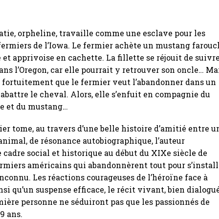
atie, orpheline, travaille comme une esclave pour les
fermiers de l’Iowa. Le fermier achète un mustang farouc
 et apprivoise en cachette. La fillette se réjouit de suivr
ans l’Oregon, car elle pourrait y retrouver son oncle… Ma
 fortuitement que le fermier veut l’abandonner dans un
 abattre le cheval. Alors, elle s’enfuit en compagnie du
me et du mustang…
er tome, au travers d’une belle histoire d’amitié entre u
n animal, de résonance autobiographique, l’auteur
e cadre social et historique au début du XIXe siècle de
ermiers américains qui abandonnèrent tout pour s’install
inconnu. Les réactions courageuses de l’héroïne face à
nsi qu’un suspense efficace, le récit vivant, bien dialogué
emière personne ne séduiront pas que les passionnés de
9 ans.