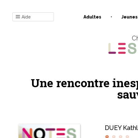
Aide
Adultes
Jeunes
Ch
Une rencontre inesp
sauv
DUEY Kath