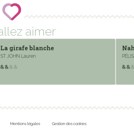
allez aimer
La girafe blanche
Nah
ST JOHN Lauren
PÉLI
Mentions légales
Gestion des cookies