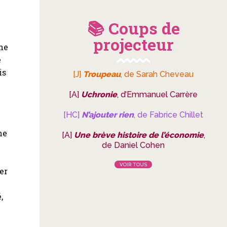
📚 Coups de
projecteur
he
e
is
[J]
Troupeau
, de Sarah Cheveau
[A]
Uchronie
, d’Emmanuel Carrère
[HC]
N’ajouter rien
, de Fabrice Chillet
ne
[A]
Une brève histoire de l’économie
,
de Daniel Cohen
VOIR TOUS
er
,