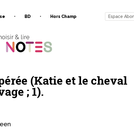
se
BD
Hors Champ
Espace Abo
oisir & lire
érée (Katie et le cheval
age ; 1).
leen